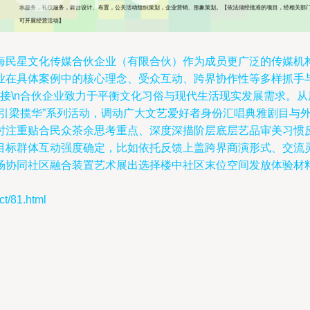
海民星文化传媒合伙企业（有限合伙）作为成员更广泛的传媒机
业在具体案例中的核心理念、受众互动、跨界协作性等多样抓手
社会对接\n合伙企业致力于平衡文化习俗与现代生活现实发展需求
“引梁揽华”系列活动，调动广大文艺爱好者身份汇唱典雅剧目与
注重贴合民众茶余思考重点、深度深描阶层底层艺品审美习惯反差
目标群体互动强度确定，比如依托反馈上盖跨界商演形式、交流
场协同社区融合装置艺术展出选择楼中社区末位空间发放体验材
/81.html