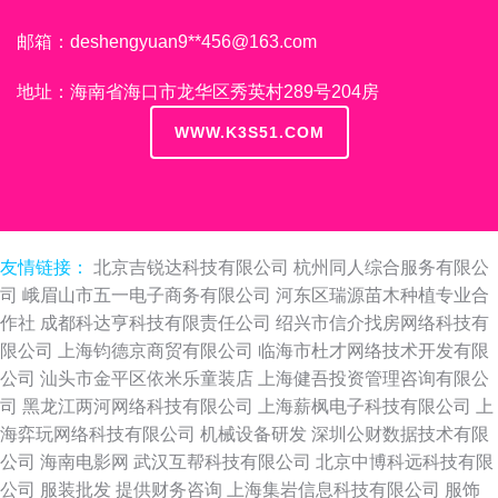
邮箱：deshengyuan9**
456@163.com
地址：海南省海口市龙华区秀英村289号204房
WWW.K3S51.COM
友情链接：
北京吉锐达科技有限公司
杭州同人综合服务有限公
司
峨眉山市五一电子商务有限公司
河东区瑞源苗木种植专业合
作社
成都科达亨科技有限责任公司
绍兴市信介找房网络科技有
限公司
上海钧德京商贸有限公司
临海市杜才网络技术开发有限
公司
汕头市金平区依米乐童装店
上海健吾投资管理咨询有限公
司
黑龙江两河网络科技有限公司
上海薪枫电子科技有限公司
上
海弈玩网络科技有限公司
机械设备研发
深圳公财数据技术有限
公司
海南电影网
武汉互帮科技有限公司
北京中博科远科技有限
公司
服装批发
提供财务咨询
上海集岩信息科技有限公司
服饰