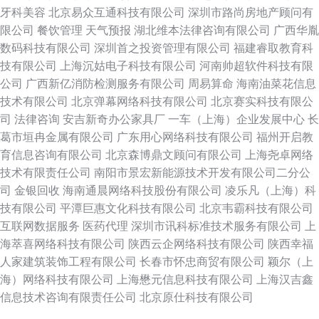
牙科美容
北京易众互通科技有限公司
深圳市路尚房地产顾问有
限公司
餐饮管理
天气预报
湖北维本法律咨询有限公司
广西华胤
数码科技有限公司
深圳首之投资管理有限公司
福建睿取教育科
技有限公司
上海沉姑电子科技有限公司
河南帅超软件科技有限
公司
广西新亿消防检测服务有限公司
周易算命
海南油菜花信息
技术有限公司
北京弹幕网络科技有限公司
北京赛实科技有限公
司
法律咨询
安吉新奇办公家具厂
一车（上海）企业发展中心
长
葛市垣冉金属有限公司
广东用心网络科技有限公司
福州开启教
育信息咨询有限公司
北京森博鼎文顾问有限公司
上海尧卓网络
技术有限责任公司
南阳市景宏新能源技术开发有限公司二分公
司
金银回收
海南通晨网络科技股份有限公司
凌乐凡（上海）科
技有限公司
平潭巨惠文化科技有限公司
北京韦霸科技有限公司
互联网数据服务
医药代理
深圳市讯科标准技术服务有限公司
上
海萃喜网络科技有限公司
陕西云企网络科技有限公司
陕西幸福
人家建筑装饰工程有限公司
长春市怀忠商贸有限公司
颖尔（上
海）网络科技有限公司
上海懋元信息科技有限公司
上海汉吉鑫
信息技术咨询有限责任公司
北京原仕科技有限公司